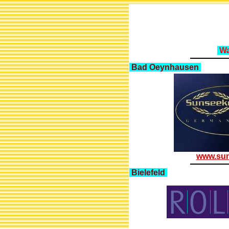
Wa
Bad Oeynhausen
www.sun
Bielefeld