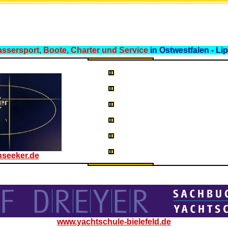
ssersport, Boote, Charter und Service
in Ostwestfalen - Li
seeker.de
www.yachtschule-bielefeld.de