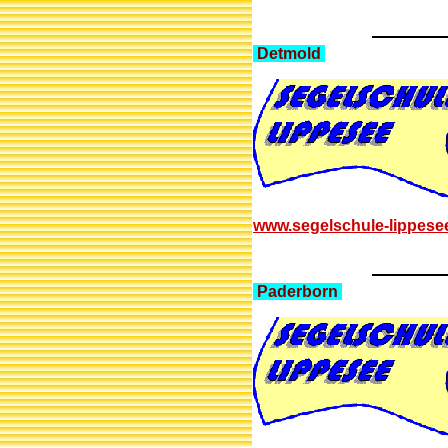
Detmold
www.segelschule-lippese
Paderborn