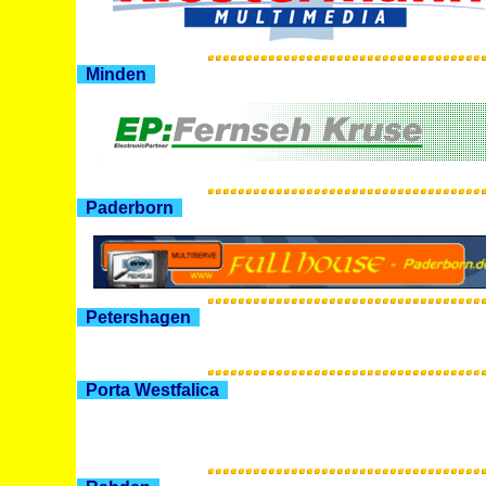
Minden
Paderborn
Petershagen
Porta Westfalica