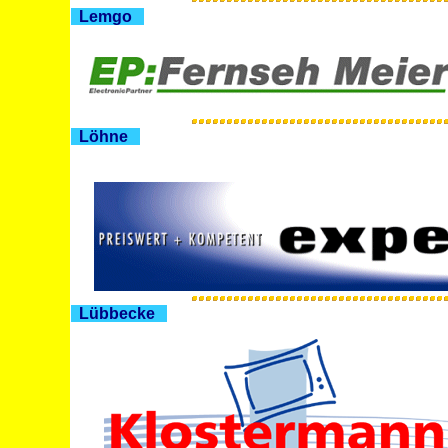
Lemgo
Löhne
Lübbecke