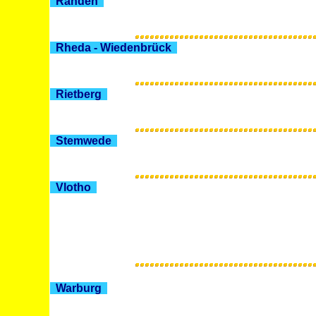
Rahden
Rheda - Wiedenbrück
Rietberg
Stemwede
Vlotho
Warburg