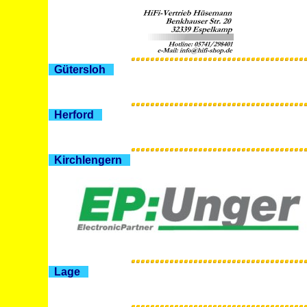
Gütersloh
Herford
Kirchlengern
Lage