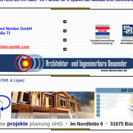
 und Nolden GmbH
aße 71
olden-gmbh.com
 OWL & Lippe)
.
.
ne
projekte
planung oHG
Im Nordfelde 6
31675 Bü