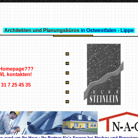
Architekten und Planungsbüros
in Ostwestfalen - Lippe
re Homepage???
L kontakten!
7 31 7 25 45 35
.
es rund um Ihr Haus
Ihr Partner für´s Sparen bei Neubau und Renovier