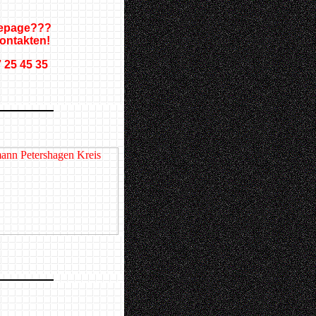
mepage???
ntakten!
7 25 45 35