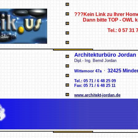
???Kein Link zu Ihrer Ho
Dann bitte TOP - OWL ko
Tel.: 0 57 31 
Architekturbüro Jordan
Dipl.- Ing. Bernd Jordan
.
32425 Minde
Wittemoor 47a
Tel.: 05 71 / 6 48 25 09
Fax: 05 71 / 6 48 25 11
www.architekt-jordan.de