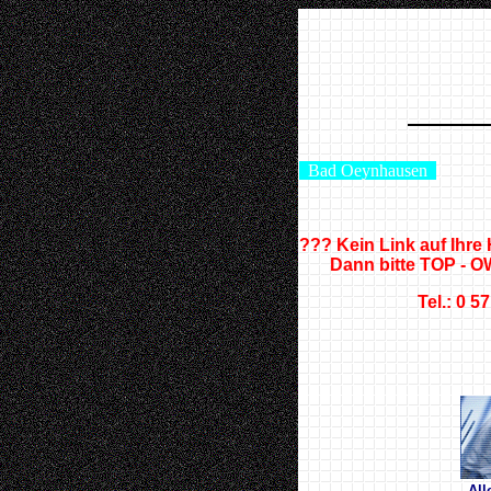
Bad Oeynhausen
??? Kein Link auf Ih
Dann bitte TOP - OW
Tel.: 0 5
All