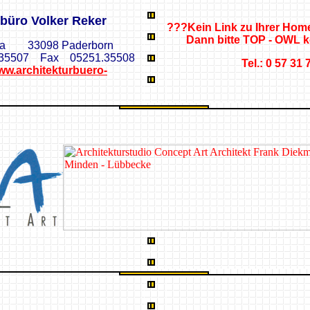
rbüro Volker Reker
???Kein Link zu Ihrer Ho
Dann bitte TOP - OWL ko
26a 33098 Paderborn
.35507
Fax 05251.35508
Tel.: 0 57 31 
ww.architekturbuero-