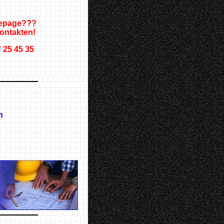
mepage???
ntakten!
7 25 45 35
n