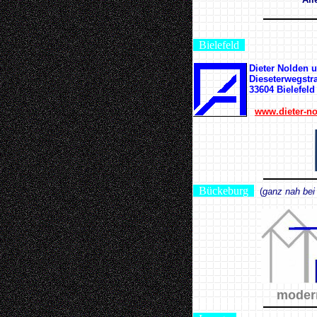
Bielefeld
Dieter Nolden
Dieseterwegstr
33604 Bielefeld
www.dieter-n
Bückeburg
(
ganz nah bei
moder