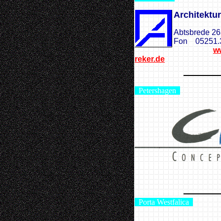
Architektu
Abtsbrede 
Fon 05251
w
reker.de
Petershagen
Porta Westfalica