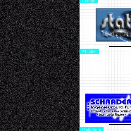
Lemgo
Minden
Paderborn